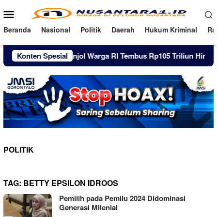
Loncat
Menu
ke
Mobile
konten
Beranda
Nasional
Politik
Daerah
Hukum Kriminal
Ra
Konten Spesial
Utang Pinjol Warga RI Tembus Rp105 Triliun Hingga Jun
POLITIK
TAG:
BETTY EPSILON IDROOS
Pemilih pada Pemilu 2024 Didominasi
Generasi Milenial