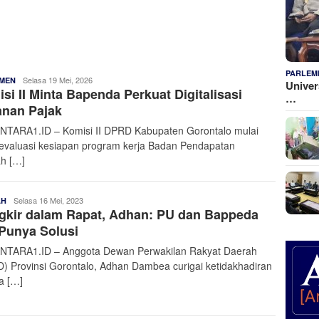
PARLEM
Admin
Selasa 19 Mei, 2026
MEN
Univer
si II Minta Bapenda Perkuat Digitalisasi
Nusantara
…
anan Pajak
TARA1.ID – Komisi II DPRD Kabupaten Gorontalo mulai
valuasi kesiapan program kerja Badan Pendapatan
h […]
Admin
Selasa 16 Mei, 2023
AH
gkir dalam Rapat, Adhan: PU dan Bappeda
Nusantara
Punya Solusi
TARA1.ID – Anggota Dewan Perwakilan Rakyat Daerah
) Provinsi Gorontalo, Adhan Dambea curigai ketidakhadiran
a […]