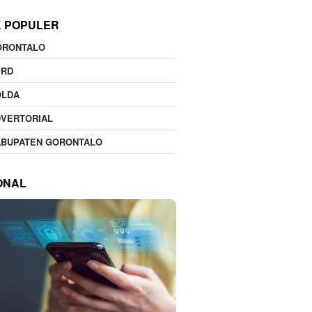
K POPULER
ORONTALO
PRD
OLDA
DVERTORIAL
ABUPATEN GORONTALO
ONAL