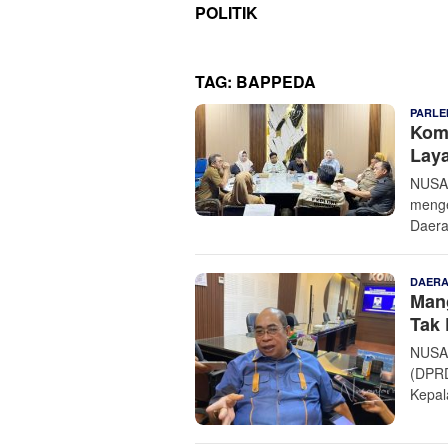
POLITIK
TAG:
BAPPEDA
PARLE
Komi
Lay
NUSAN
menge
Daera
DAER
Man
Tak 
NUSAN
(DPRD
Kepal