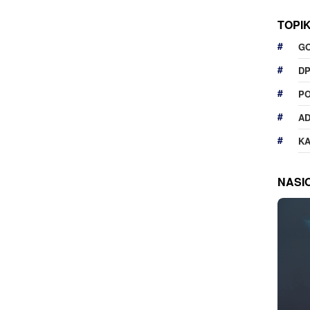
TOPI
G
D
P
A
K
NASI