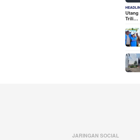
HEADLI
Utang 
Trili…
JARINGAN SOCIAL