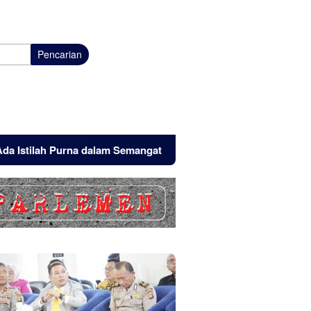
Pencarian
ah Purna dalam Semangat Pengabdian
Tak Sekadar Horor,