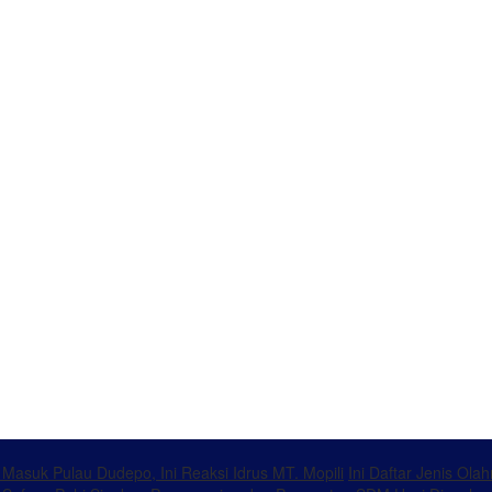
k Masuk Pulau Dudepo, Ini Reaksi Idrus MT. Mopili
Ini Daftar Jenis Ol