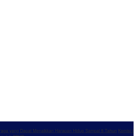
ahraga yang Dapat Menaikkan Harapan Hidup Sampai 5 Tahun
Komisi I