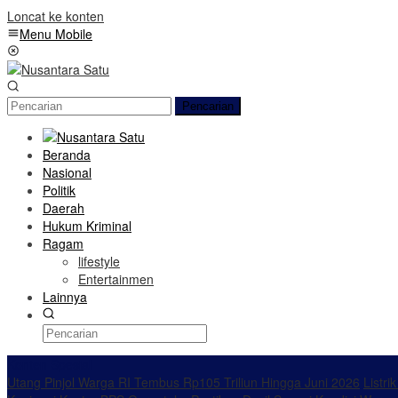
Loncat ke konten
Menu Mobile
Pencarian
Beranda
Nasional
Politik
Daerah
Hukum Kriminal
Ragam
lifestyle
Entertainmen
Lainnya
Konten Spesial
Utang Pinjol Warga RI Tembus Rp105 Triliun Hingga Juni 2026
Listri