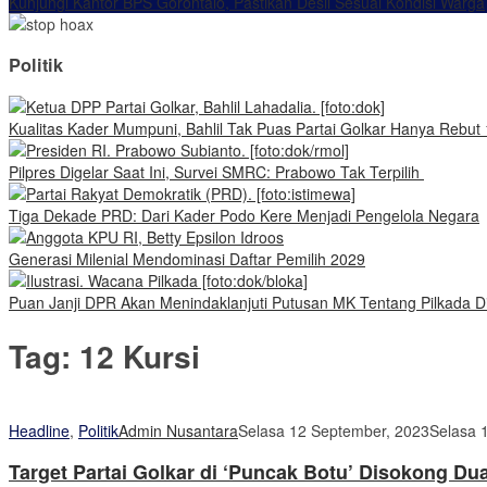
Kunjungi Kantor BPS Gorontalo, Pastikan Desil Sesuai Kondisi Warga
Politik
Kualitas Kader Mumpuni, Bahlil Tak Puas Partai Golkar Hanya Rebut 
Pilpres Digelar Saat Ini, Survei SMRC: Prabowo Tak Terpilih
Tiga Dekade PRD: Dari Kader Podo Kere Menjadi Pengelola Negara
Generasi Milenial Mendominasi Daftar Pemilih 2029
Puan Janji DPR Akan Menindaklanjuti Putusan MK Tentang Pilkada Di
Tag:
12 Kursi
Headline
,
Politik
Admin Nusantara
Selasa 12 September, 2023
Selasa 
Target Partai Golkar di ‘Puncak Botu’ Disokong Du