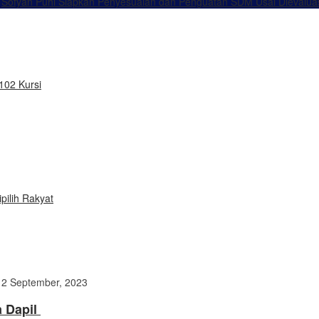
Sofyan Puhi Siapkan Penyesuaian dan Penguatan SDM Usai Dievalua
102 Kursi
pilih Rakyat
12 September, 2023
a Dapil