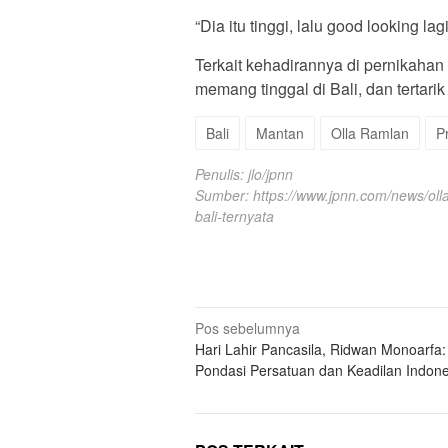
“Dia itu tinggi, lalu good looking la
Terkait kehadirannya di pernikaha
memang tinggal di Bali, dan tertari
Bali
Mantan
Olla Ramlan
P
Penulis: jlo/jpnn
Sumber:
https://www.jpnn.com/news/ol
bali-ternyata
Navigasi
Pos sebelumnya
Hari Lahir Pancasila, Ridwan Monoarfa:
pos
Pondasi Persatuan dan Keadilan Indone