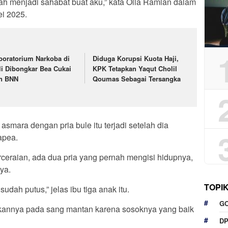
dah menjadi sahabat buat aku,” kata Olla Ramlan dalam
ei 2025.
boratorium Narkoba di
Diduga Korupsi Kuota Haji,
li Dibongkar Bea Cukai
KPK Tetapkan Yaqut Cholil
n BNN
Qoumas Sebagai Tersangka
mara dengan pria bule itu terjadi setelah dia
apea.
ceraian, ada dua pria yang pernah mengisi hidupnya,
ya.
TOPI
sudah putus,” jelas ibu tiga anak itu.
G
kannya pada sang mantan karena sosoknya yang baik
D