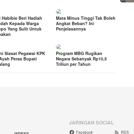
i Habibie Beri Hadiah
Mata Minus Tinggi Tak Boleh
ndah Kepada Warga
Angkat Beban? Ini
po Yang Sulit Untuk
Penjelasannya
pakan
ni Siasat Pegawai KPK
Program MBG Rugikan
Ayah Peras Bupati
Negara Sebanyak Rp10,5
alang
Triliun per Tahun
JARINGAN SOCIAL
Facebook
RSS
INDEKS