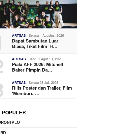
1
Selasa 4 Agustus, 2026
ARTSAS
Dapat Sambutan Luar
Biasa, Tiket Film ‘H…
2
Sabtu 1 Agustus, 2026
ARTSAS
Piala AFF 2026: Mitchell
Baker Pimpin Da…
3
Selasa 28 Juli, 2026
ARTSAS
Rilis Poster dan Trailer, Film
‘Memburu …
K POPULER
ORONTALO
PRD