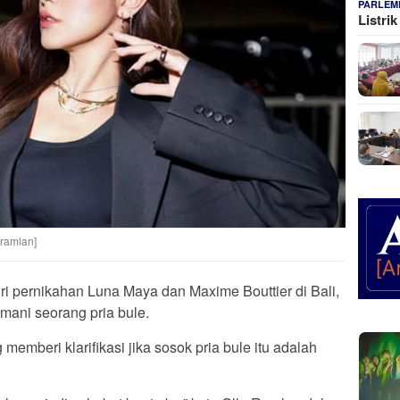
PARLEM
Listri
aramlan]
i pernikahan Luna Maya dan Maxime Bouttier di Bali,
emani seorang pria bule.
memberi klarifikasi jika sosok pria bule itu adalah