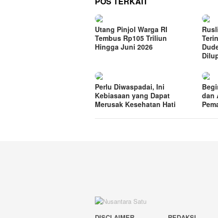
POS TERKAIT
Utang Pinjol Warga RI
Rusl
Tembus Rp105 Triliun
Teri
Hingga Juni 2026
Dude
Dilu
Perlu Diwaspadai, Ini
Begi
Kebiasaan yang Dapat
dan 
Merusak Kesehatan Hati
Pem
DISCLAIMER
REDAKSI