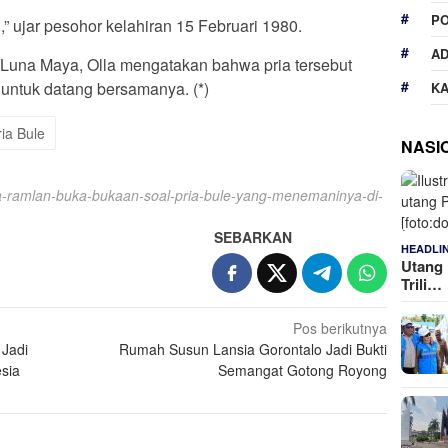
P
gi,” ujar pesohor kelahiran 15 Februari 1980.
A
n Luna Maya, Olla mengatakan bahwa pria tersebut
k untuk datang bersamanya. (*)
K
ria Bule
NASI
la-ramlan-buka-bukaan-soal-pria-bule-yang-menemaninya-di-
SEBARKAN
HEADLI
Utang 
Trili…
Pos berikutnya
 Jadi
Rumah Susun Lansia Gorontalo Jadi Bukti
sia
Semangat Gotong Royong