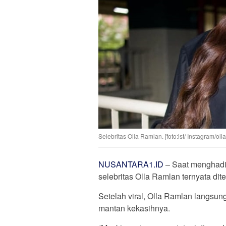
Selebritas Olla Ramlan. [foto:ist/ Instagram/oll
NUSANTARA1.ID
– Saat menghadir
selebritas Olla Ramlan ternyata dit
Setelah viral, Olla Ramlan langsung 
mantan kekasihnya.