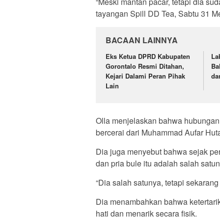
“Meski mantan pacar, tetapi dia su
tayangan Spill DD Tea, Sabtu 31 M
BACAAN LAINNYA
Eks Ketua DPRD Kabupaten
La
Gorontalo Resmi Ditahan,
Ba
Kejari Dalami Peran Pihak
da
Lain
Olla menjelaskan bahwa hubungan as
bercerai dari Muhammad Aufar Hut
Dia juga menyebut bahwa sejak per
dan pria bule itu adalah salah satun
“Dia salah satunya, tetapi sekarang 
Dia menambahkan bahwa ketertari
hati dan menarik secara fisik.