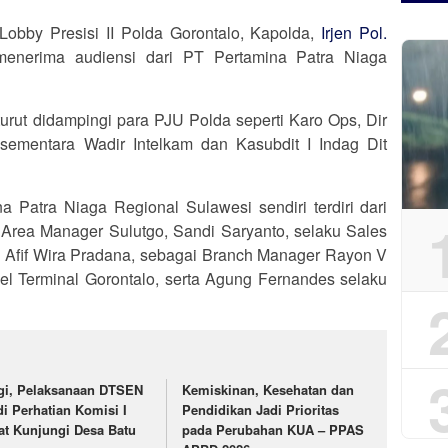
Lobby Presisi II Polda Gorontalo, Kapolda,
Irjen Pol.
, menerima audiensi dari PT Pertamina Patra Niaga
turut didampingi para PJU Polda seperti Karo Ops, Dir
sementara Wadir Intelkam dan Kasubdit I Indag Dit
 Patra Niaga Regional Sulawesi sendiri terdiri dari
 Area Manager Sulutgo, Sandi Saryanto, selaku Sales
 Afif Wira Pradana, sebagai Branch Manager Rayon V
Fuel Terminal Gorontalo, serta Agung Fernandes selaku
gi, Pelaksanaan DTSEN
Kemiskinan, Kesehatan dan
di Perhatian Komisi I
Pendidikan Jadi Prioritas
at Kunjungi Desa Batu
pada Perubahan KUA – PPAS