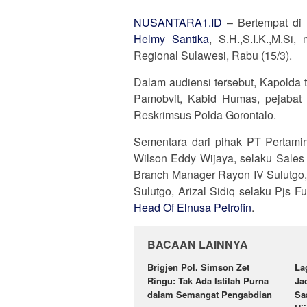
NUSANTARA1.ID
– Bertempat di 
Helmy Santika
, S.H.,S.I.K.,M.Si
Regional Sulawesi, Rabu (15/3).
Dalam audiensi tersebut, Kapolda 
Pamobvit, Kabid Humas, pejabat 
Reskrimsus Polda Gorontalo.
Sementara dari pihak PT Pertamina
Wilson Eddy Wijaya, selaku Sales
Branch Manager Rayon IV Sulutgo,
Sulutgo, Arizal Sidiq selaku Pjs 
Head Of Elnusa Petrofin
.
BACAAN LAINNYA
Brigjen Pol. Simson Zet
La
Ringu: Tak Ada Istilah Purna
Ja
dalam Semangat Pengabdian
Sa