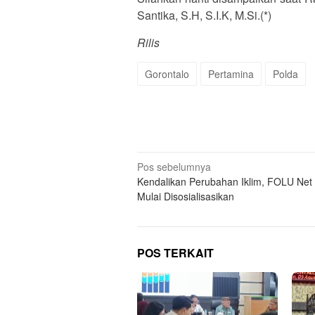
Santika, S.H, S.I.K, M.Si.(*)
Rilis
Gorontalo
Pertamina
Polda
Navigasi
Pos sebelumnya
Kendalikan Perubahan Iklim, FOLU Net 
pos
Mulai Disosialisasikan
POS TERKAIT