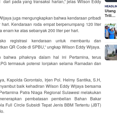
i dari pada yang transaksi harian,” jelas Wilson Eddy
HEADLI
Utang 
Trili…
Wijaya juga mengungkapkan bahwa kendaraan pribadi
r hari. Kendaraan roda empat berpenumpang 120 liter
 enam ke atas sebanyak 200 liter per hari.
sko registrasi kendaraan untuk membantu dan
kan QR Code di SPBU,” ungkap Wilson Eddy Wijaya.
 bahwa pihaknya dalam hal ini Pertamina, terus
PG termasuk potensi lonjakan selama Ramadan dan
, Kapolda Gorontalo, Irjen Pol. Helmy Santika, S.H,
enyambut baik kehadiran Wilson Eddy Wijaya bersama
Pertamina Patra Niaga Regional Sulawesi melakukan
menerapkan pembatasan pembelian Bahan Bakar
a Full Circle Subsidi Tepat Jenis BBM Tertentu (JBT)
lo.