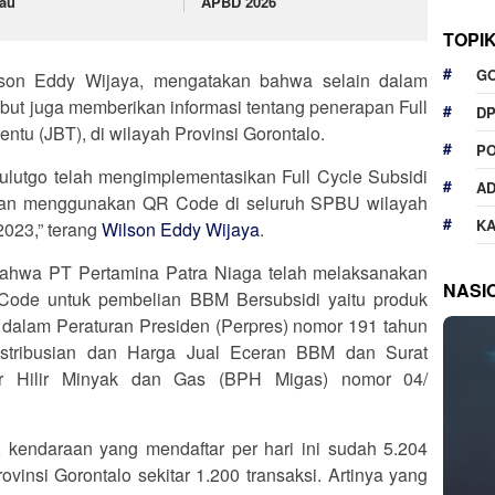
jau
APBD 2026
TOPI
G
son Eddy Wijaya, mengatakan bahwa selain dalam
ebut juga memberikan informasi tentang penerapan Full
D
entu (JBT), di wilayah Provinsi Gorontalo.
P
ulutgo telah mengimplementasikan Full Cycle Subsidi
A
ngan menggunakan QR Code di seluruh SPBU wilayah
K
2023,” terang
Wilson Eddy Wijaya
.
 bahwa PT Pertamina Patra Niaga telah melaksanakan
NASI
 Code untuk pembelian BBM Bersubsidi yaitu produk
m dalam Peraturan Presiden (Perpres) nomor 191 tahun
istribusian dan Harga Jual Eceran BBM dan Surat
r Hilir Minyak dan Gas (BPH Migas) nomor 04/
, kendaraan yang mendaftar per hari ini sudah 5.204
ovinsi Gorontalo sekitar 1.200 transaksi. Artinya yang