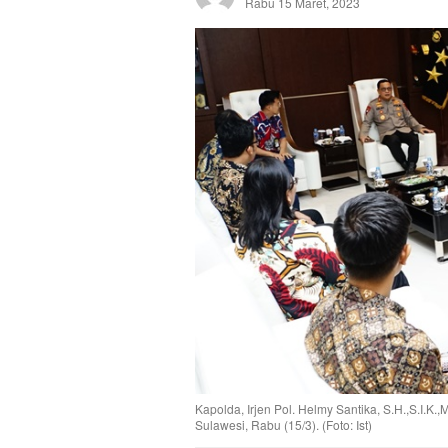
Rabu 15 Maret, 2023
Kapolda, Irjen Pol. Helmy Santika, S.H.,S.I.K
Sulawesi, Rabu (15/3). (Foto: Ist)