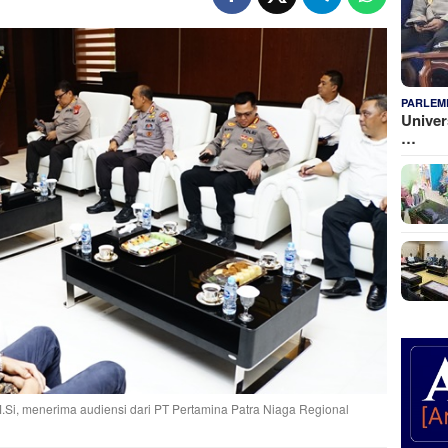
PARLEM
Univer
…
.,M.Si, menerima audiensi dari PT Pertamina Patra Niaga Regional