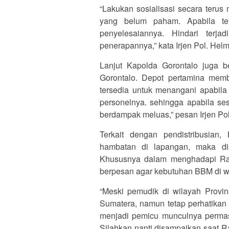
“Lakukan sosialisasi secara teru
yang belum paham. Apabila ter
penyelesaiannya. Hindari terja
penerapannya,” kata Irjen Pol. Helmy
Lanjut Kapolda Gorontalo juga be
Gorontalo. Depot pertamina mem
tersedia untuk menangani apabila 
personelnya. sehingga apabila ses
berdampak meluas,” pesan Irjen Pol.
Terkait dengan pendistribusian,
hambatan di lapangan, maka dis
Khususnya dalam menghadapi Ram
berpesan agar kebutuhan BBM di wi
“Meski pemudik di wilayah Provin
Sumatera, namun tetap perhatikan 
menjadi pemicu munculnya permasa
Silahkan nanti disampaikan saat Rap