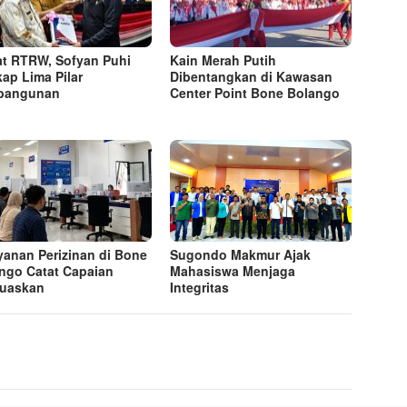
t RTRW, Sofyan Puhi
Kain Merah Putih
ap Lima Pilar
Dibentangkan di Kawasan
bangunan
Center Point Bone Bolango
yanan Perizinan di Bone
Sugondo Makmur Ajak
ngo Catat Capaian
Mahasiswa Menjaga
uaskan
Integritas