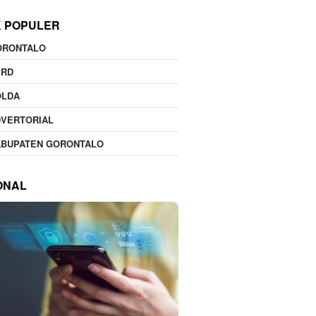
K POPULER
ORONTALO
PRD
OLDA
DVERTORIAL
ABUPATEN GORONTALO
ONAL