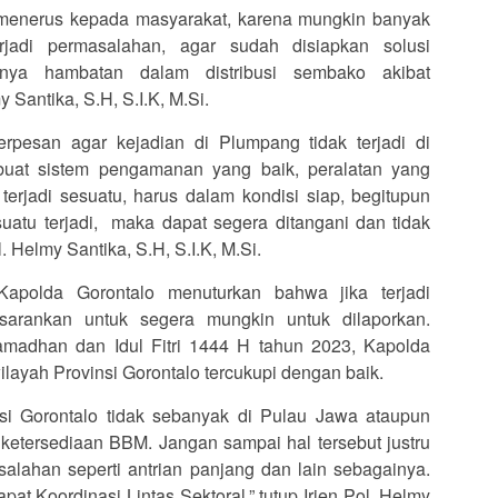
s menerus kepada masyarakat, karena mungkin banyak
jadi permasalahan, agar sudah disiapkan solusi
dinya hambatan dalam distribusi sembako akibat
 Santika, S.H, S.I.K, M.Si.
rpesan agar kejadian di Plumpang tidak terjadi di
buat sistem pengamanan yang baik, peralatan yang
terjadi sesuatu, harus dalam kondisi siap, begitupun
uatu terjadi, maka dapat segera ditangani dan tidak
 Helmy Santika, S.H, S.I.K, M.Si.
 Kapolda Gorontalo menuturkan bahwa jika terjadi
arankan untuk segera mungkin untuk dilaporkan.
adhan dan Idul Fitri 1444 H tahun 2023, Kapolda
layah Provinsi Gorontalo tercukupi dengan baik.
si Gorontalo tidak sebanyak di Pulau Jawa ataupun
ketersediaan BBM. Jangan sampai hal tersebut justru
lahan seperti antrian panjang dan lain sebagainya.
at Koordinasi Lintas Sektoral,” tutup Irjen Pol. Helmy