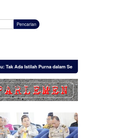
Pencarian
lah Purna dalam Semangat Pengabdian
Tak Sekadar Horor