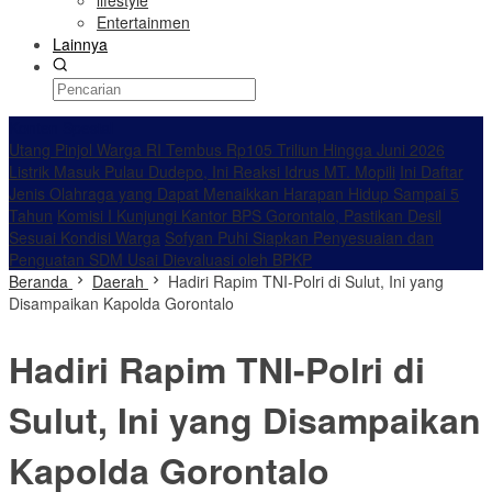
lifestyle
Entertainmen
Lainnya
Konten Spesial
Utang Pinjol Warga RI Tembus Rp105 Triliun Hingga Juni 2026
Listrik Masuk Pulau Dudepo, Ini Reaksi Idrus MT. Mopili
Ini Daftar
Jenis Olahraga yang Dapat Menaikkan Harapan Hidup Sampai 5
Tahun
Komisi I Kunjungi Kantor BPS Gorontalo, Pastikan Desil
Sesuai Kondisi Warga
Sofyan Puhi Siapkan Penyesuaian dan
Penguatan SDM Usai Dievaluasi oleh BPKP
Beranda
Daerah
Hadiri Rapim TNI-Polri di Sulut, Ini yang
Disampaikan Kapolda Gorontalo
Hadiri Rapim TNI-Polri di
Sulut, Ini yang Disampaikan
Kapolda Gorontalo