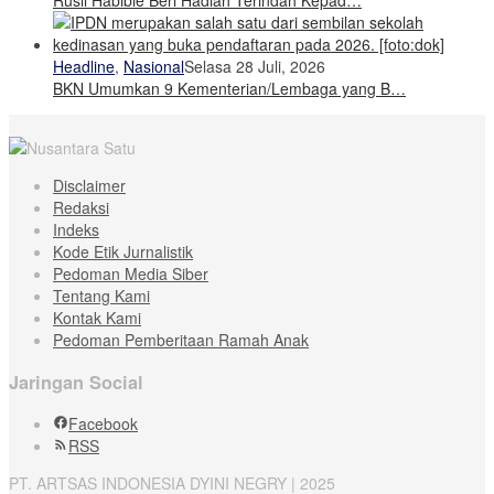
Rusli Habibie Beri Hadiah Terindah Kepad…
Headline
,
Nasional
Selasa 28 Juli, 2026
BKN Umumkan 9 Kementerian/Lembaga yang B…
Disclaimer
Redaksi
Indeks
Kode Etik Jurnalistik
Pedoman Media Siber
Tentang Kami
Kontak Kami
Pedoman Pemberitaan Ramah Anak
Jaringan Social
Facebook
RSS
PT. ARTSAS INDONESIA DYINI NEGRY | 2025