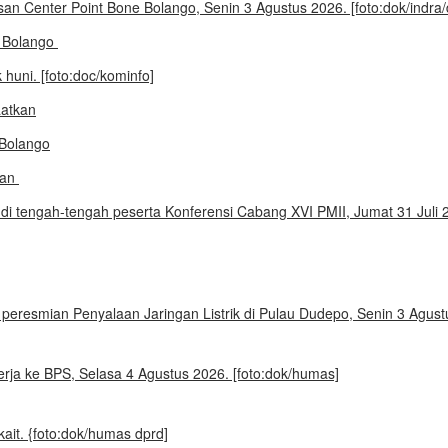
e Bolango
aatkan
kan