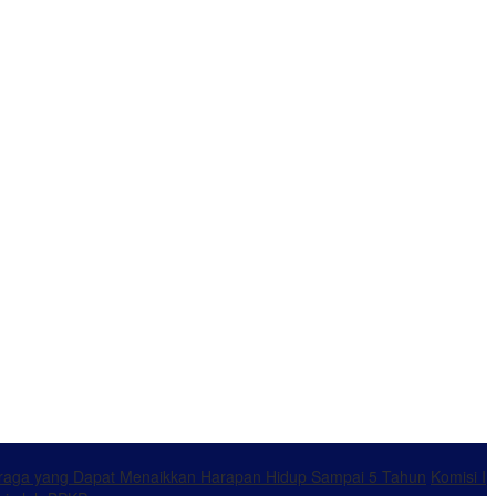
ahraga yang Dapat Menaikkan Harapan Hidup Sampai 5 Tahun
Komisi I