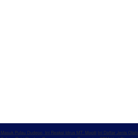
k Masuk Pulau Dudepo, Ini Reaksi Idrus MT. Mopili
Ini Daftar Jenis Ol