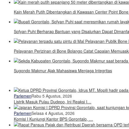
Kain Merah Putih Dibentangkan di Kawasan Center Point Bon
Sofyan Puhi Berharap Bantuan yang Disalurkan Dapat Dimanf
Pelayanan Perizinan di Bone Bolango Catat Capaian Memuas
Sugondo Makmur Ajak Mahasiswa Menjaga Integritas
Parlemen
Rabu 5 Agustus, 2026
Listrik Masuk Pulau Dudepo, Ini Reaksi I…
Parlemen
Selasa 4 Agustus, 2026
Komisi I Kunjungi Kantor BPS Gorontalo, …