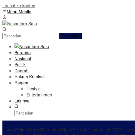
Loncat ke konten
Menu Mobile
Pencarian
Beranda
Nasional
Politik
Daerah
Hukum Kriminal
Ragam
lifestyle
Entertainmen
Lainnya
Konten Spesial
Utang Pinjol Warga RI Tembus Rp105 Triliun Hingga Juni 2026
Listri