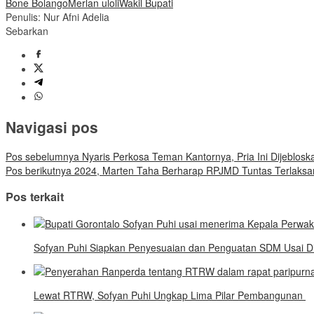
Bone Bolango
Merlan uloli
Wakil Bupati
Penulis: Nur Afni Adelia
Sebarkan
Navigasi pos
Pos sebelumnya
Nyaris Perkosa Teman Kantornya, Pria Ini Dijeblos
Pos berikutnya
2024, Marten Taha Berharap RPJMD Tuntas Terlaksa
Pos terkait
Sofyan Puhi Siapkan Penyesuaian dan Penguatan SDM Usai Di
Lewat RTRW, Sofyan Puhi Ungkap Lima Pilar Pembangunan