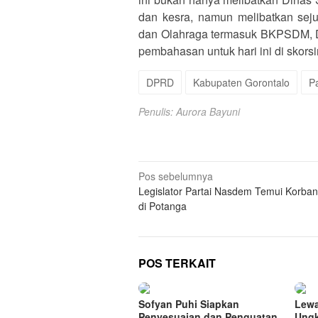
dan kesra, namun melibatkan sej
dan Olahraga termasuk BKPSDM, Di
pembahasan untuk hari ini di skorsi
DPRD
Kabupaten Gorontalo
P
Penulis: Aurora Bayuni
Navigasi
Pos sebelumnya
Legislator Partai Nasdem Temui Korban
pos
di Potanga
POS TERKAIT
Sofyan Puhi Siapkan
Lewa
Penyesuaian dan Penguatan
Ungk