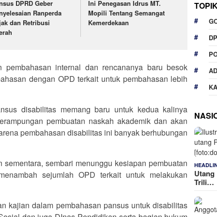
nsus DPRD Geber
Ini Penegasan Idrus MT.
TOPI
nyelesaian Ranperda
Mopili Tentang Semangat
G
jak dan Retribusi
Kemerdekaan
erah
D
P
an pembahasan internal dan rencananya baru besok
A
mbahasan dengan OPD terkait untuk pembahasan lebih
K
sus disabilitas memang baru untuk kedua kalinya
NASI
perampungan pembuatan naskah akademik dan akan
arena pembahasan disabilitas ini banyak berhubungan
an sementara, sembari menunggu kesiapan pembuatan
HEADLI
Utang 
menambah sejumlah OPD terkait untuk melakukan
Trili…
.
an kajian dalam pembahasan pansus untuk disabilitas
Sosial dan juga DInas Pendidikan serta bagian hukum