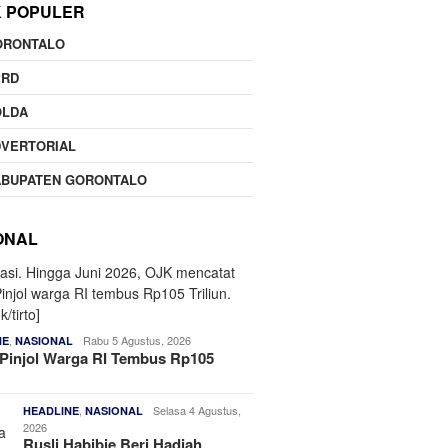
K POPULER
ORONTALO
PRD
OLDA
DVERTORIAL
ABUPATEN GORONTALO
ONAL
,
Rabu 5 Agustus, 2026
NE
NASIONAL
Pinjol Warga RI Tembus Rp105
,
Selasa 4 Agustus,
HEADLINE
NASIONAL
2026
Rusli Habibie Beri Hadiah