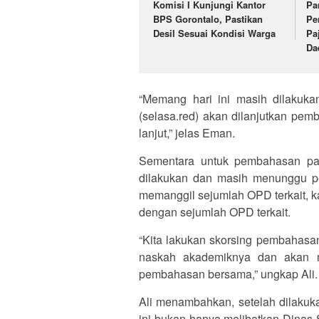
Komisi I Kunjungi Kantor
Pa
BPS Gorontalo, Pastikan
Pe
Desil Sesuai Kondisi Warga
Pa
Da
“Memang hari ini masih dilakuk
(selasa.red) akan dilanjutkan pe
lanjut,” jelas Eman.
Sementara untuk pembahasan pan
dilakukan dan masih menunggu 
memanggil sejumlah OPD terkait, k
dengan sejumlah OPD terkait.
“Kita lakukan skorsing pembahas
naskah akademiknya dan akan 
pembahasan bersama,” ungkap Ali
Ali menambahkan, setelah dilakuk
ini bukan hanya melibatkan Dinas 