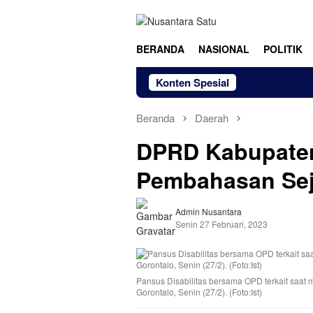
Loncat
ke
konten
BERANDA
NASIONAL
POLITIK
Konten Spesial
Beranda
Daerah
DPRD Kabupaten
Pembahasan Se
Admin Nusantara
Senin 27 Februari, 2023
Pansus Disabilitas bersama OPD terkait sa
Gorontalo, Senin (27/2). (Foto:Ist)