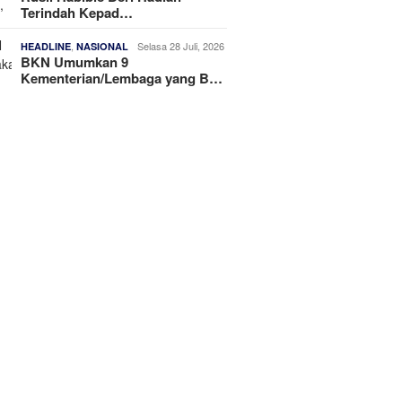
Terindah Kepad…
,
Selasa 28 Juli, 2026
HEADLINE
NASIONAL
BKN Umumkan 9
Kementerian/Lembaga yang B…