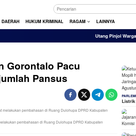
DAERAH
HUKUM KRIMINAL
RAGAM
LAINNYA
Utang Pinjol Warga RI Tem
 Gorontalo Pacu
jumlah Pansus
PARLEM
Listri
at melakukan pembahasan di Ruang Dulohupa DPRD Kabupaten