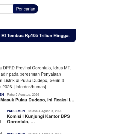
Pencarian
bus Rp105 Triliun Hingga Juni 2026
Listrik Masuk Pulau
Rabu 5 Agustus, 2026
EN
k Masuk Pulau Dudepo, Ini Reaksi I…
Selasa 4 Agustus, 2026
PARLEMEN
Komisi I Kunjungi Kantor BPS
Gorontalo, …
Selasa 4 Agustus, 2026
PARLEMEN