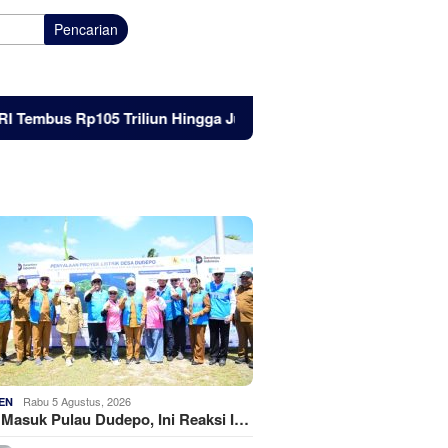
Pencarian
 Rp105 Triliun Hingga Juni 2026
Listrik Masuk Pulau Dud
Rabu 5 Agustus, 2026
EN
k Masuk Pulau Dudepo, Ini Reaksi I…