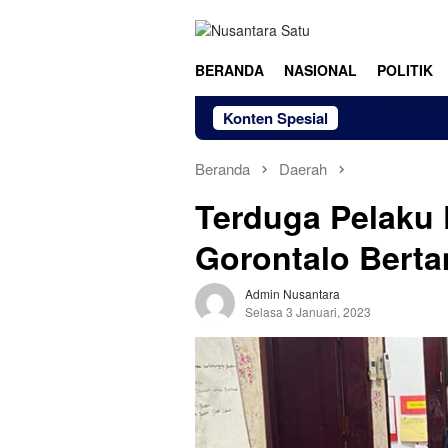
Loncat
ke
konten
BERANDA
NASIONAL
POLITIK
Konten Spesial
Beranda
Daerah
Terduga Pelaku
Gorontalo Bert
Admin Nusantara
Selasa 3 Januari, 2023