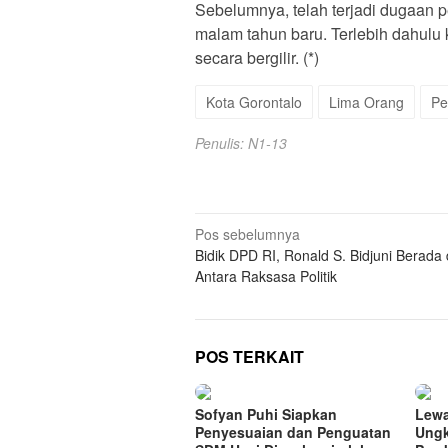
Sebelumnya, telah terjadi dugaan
malam tahun baru. Terlebih dahulu 
secara bergilir. (*)
Kota Gorontalo
Lima Orang
Pe
Penulis: N1-13
Navigasi
Pos sebelumnya
Bidik DPD RI, Ronald S. Bidjuni Berada 
pos
Antara Raksasa Politik
POS TERKAIT
Sofyan Puhi Siapkan
Lewa
Penyesuaian dan Penguatan
Ungk