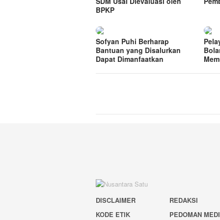
SDM Usai Dievaluasi oleh
Pem
BPKP
Sofyan Puhi Berharap
Pela
Bantuan yang Disalurkan
Bola
Dapat Dimanfaatkan
Mem
DISCLAIMER
REDAKSI
KODE ETIK
PEDOMAN MED