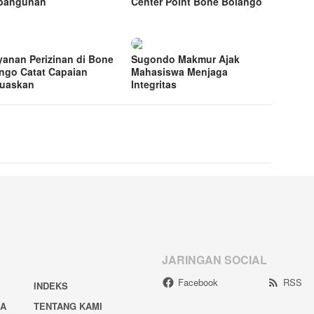
bangunan
Center Point Bone Bolango
yanan Perizinan di Bone
Sugondo Makmur Ajak
ngo Catat Capaian
Mahasiswa Menjaga
uaskan
Integritas
JARINGAN SOCIAL
Facebook
RSS
INDEKS
IA
TENTANG KAMI