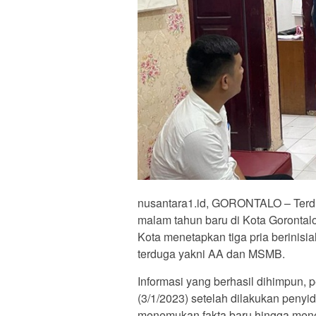
nusantara1.id, GORONTALO – Terd
malam tahun baru di Kota Gorontalo
Kota menetapkan tiga pria berinisia
terduga yakni
AA dan MSMB.
Informasi yang berhasil dihimpun,
(3/1/2023) setelah dilakukan penyidi
menemukan fakta baru hingga mene