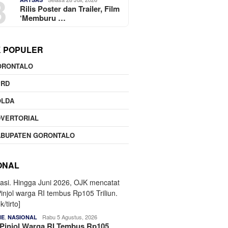
3
Rilis Poster dan Trailer, Film
‘Memburu …
K POPULER
ORONTALO
PRD
OLDA
DVERTORIAL
ABUPATEN GORONTALO
ONAL
,
Rabu 5 Agustus, 2026
NE
NASIONAL
Pinjol Warga RI Tembus Rp105