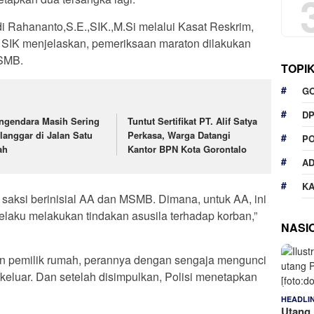
i Rahananto,S.E.,SIK.,M.Si melalui Kasat Reskrim,
SIK menjelaskan, pemeriksaan maraton dilakukan
MSMB.
TOPI
G
D
ngendara Masih Sering
Tuntut Sertifikat PT. Alif Satya
langgar di Jalan Satu
Perkasa, Warga Datangi
P
ah
Kantor BPN Kota Gorontalo
A
K
a saksi berinisial AA dan MSMB. Dimana, untuk AA, ini
laku melakukan tindakan asusila terhadap korban,”
NASI
 pemilik rumah, perannya dengan sengaja mengunci
 keluar. Dan setelah disimpulkan, Polisi menetapkan
HEADLI
Utang 