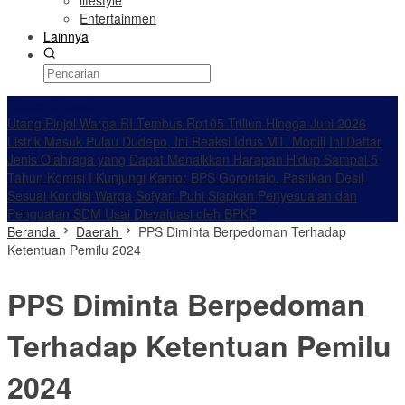
lifestyle
Entertainmen
Lainnya
Konten Spesial
Utang Pinjol Warga RI Tembus Rp105 Triliun Hingga Juni 2026
Listrik Masuk Pulau Dudepo, Ini Reaksi Idrus MT. Mopili
Ini Daftar
Jenis Olahraga yang Dapat Menaikkan Harapan Hidup Sampai 5
Tahun
Komisi I Kunjungi Kantor BPS Gorontalo, Pastikan Desil
Sesuai Kondisi Warga
Sofyan Puhi Siapkan Penyesuaian dan
Penguatan SDM Usai Dievaluasi oleh BPKP
Beranda
Daerah
PPS Diminta Berpedoman Terhadap
Ketentuan Pemilu 2024
PPS Diminta Berpedoman
Terhadap Ketentuan Pemilu
2024