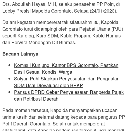
Drs. Abdullah Hayati, M.H, selaku penasehat PP Polri, di
Lobby Presisi Mapolda Gorontalo, Selasa (24/01/2023).
Dalam kegiatan mempererat tali silaturahmi itu, Kapolda
Gorontalo turut didampingi oleh para Pejabat Utama (PJU)
seperti Karolog, Karo SDM, Kabid Propam, Kabid Humas
dan Perwira Menengah Dit Binmas.
Bacaan Lainnya
Komisi I Kunjungi Kantor BPS Gorontalo, Pastikan
Desil Sesuai Kondisi Warga
Sofyan Puhi Siapkan Penyesuaian dan Penguatan
SDM Usai Dievaluasi oleh BPKP
Pansus DPRD Geber Penyelesaian Ranperda Pajak
dan Retribusi Daerah
Pada momen tersebut, Kapolda menyampaikan ucapan
terima kasih dan selamat datang kepada para pengurus PP
Polri Daerah Gorontalo. Selain untuk mempererat
silaturahmi, kata Kapolda pertemuan tersebut juga menjadi