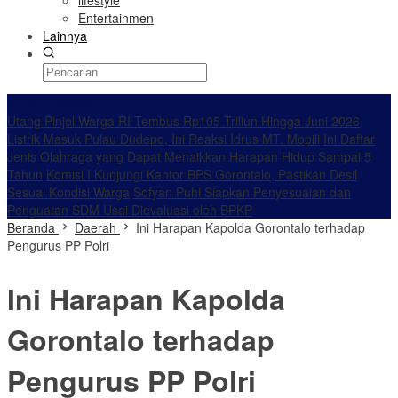
lifestyle
Entertainmen
Lainnya
Konten Spesial
Utang Pinjol Warga RI Tembus Rp105 Triliun Hingga Juni 2026
Listrik Masuk Pulau Dudepo, Ini Reaksi Idrus MT. Mopili
Ini Daftar
Jenis Olahraga yang Dapat Menaikkan Harapan Hidup Sampai 5
Tahun
Komisi I Kunjungi Kantor BPS Gorontalo, Pastikan Desil
Sesuai Kondisi Warga
Sofyan Puhi Siapkan Penyesuaian dan
Penguatan SDM Usai Dievaluasi oleh BPKP
Beranda
Daerah
Ini Harapan Kapolda Gorontalo terhadap
Pengurus PP Polri
Ini Harapan Kapolda
Gorontalo terhadap
Pengurus PP Polri