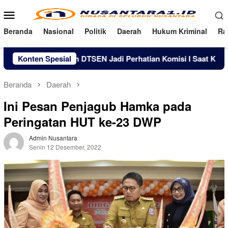
Loncat
Menu
ke
Mobile
konten
Beranda
Nasional
Politik
Daerah
Hukum Kriminal
Ra
 Pelaksanaan DTSEN Jadi Perhatian Komisi I Saat Kunjungi Desa
Konten Spesial
Beranda
Daerah
Ini Pesan Penjagub Hamka pada
Peringatan HUT ke-23 DWP
Admin Nusantara
Senin 12 Desember, 2022