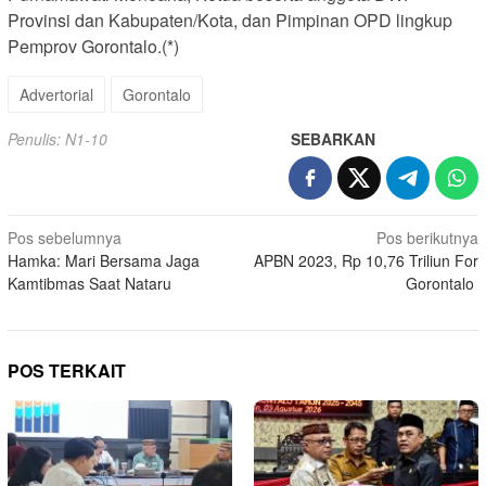
Provinsi dan Kabupaten/Kota, dan Pimpinan OPD lingkup
Pemprov Gorontalo.(*)
Advertorial
Gorontalo
Penulis: N1-10
SEBARKAN
Navigasi
Pos sebelumnya
Pos berikutnya
Hamka: Mari Bersama Jaga
APBN 2023, Rp 10,76 Triliun For
pos
Kamtibmas Saat Nataru
Gorontalo
POS TERKAIT