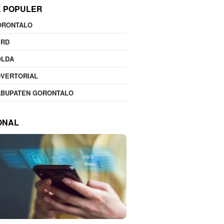
K POPULER
ORONTALO
PRD
OLDA
DVERTORIAL
ABUPATEN GORONTALO
ONAL