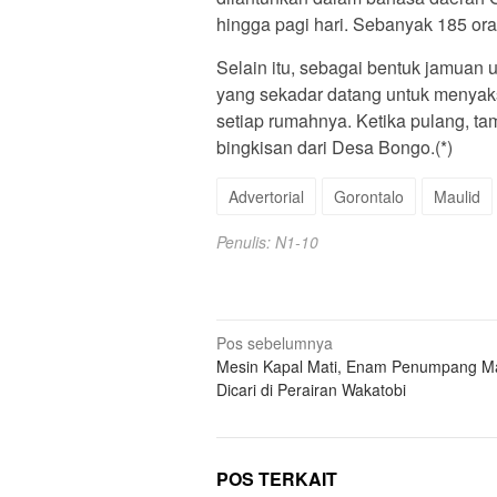
hingga pagi hari. Sebanyak 185 oran
Selain itu, sebagai bentuk jamuan 
yang sekadar datang untuk menyak
setiap rumahnya. Ketika pulang, t
bingkisan dari Desa Bongo.(*)
Advertorial
Gorontalo
Maulid
Penulis: N1-10
Navigasi
Pos sebelumnya
Mesin Kapal Mati, Enam Penumpang M
pos
Dicari di Perairan Wakatobi
POS TERKAIT