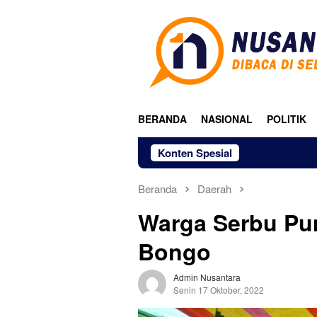
Loncat
ke
konten
BERANDA
NASIONAL
POLITIK
Konten Spesial
Beranda
Daerah
Warga Serbu Pun
Bongo
Admin Nusantara
Senin 17 Oktober, 2022