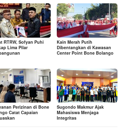
t RTRW, Sofyan Puhi
Kain Merah Putih
ap Lima Pilar
Dibentangkan di Kawasan
bangunan
Center Point Bone Bolango
yanan Perizinan di Bone
Sugondo Makmur Ajak
ngo Catat Capaian
Mahasiswa Menjaga
uaskan
Integritas