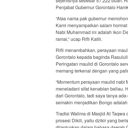
sejenisnya sebesar 57.222 buah. 
Penjabat Gubernur Gorontalo Hamk
“Atas nama pak gubernur memohon m
Kami menyampaikan salam hormat b
Nabi Muhammad ini adalah ikon De
ramai,” ucap Rifli Katili.
Rifli menambahkan, perayaan mauli
Gorontalo kepada baginda Rasulullah
Peringatan maulid di Gorontalo sendi
memang terkenal dengan yang palin
“Momentum perayaan maulid nabi
meneladani sifat kenabian beliau. 
dari Gorontalo, tadi saya tanya ada
semakin menjadikan Bongo adalah pus
Tradisi Walima di Masjid At Taqwa
prosesi Dikili, yaitu dzikir yang 
dilantunkan dalam bahasa daerah Go