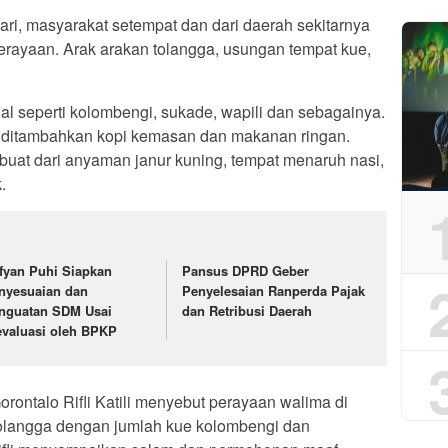
ri, masyarakat setempat dan dari daerah sekitarnya
rayaan. Arak arakan tolangga, usungan tempat kue,
nal seperti kolombengi, sukade, wapili dan sebagainya.
n ditambahkan kopi kemasan dan makanan ringan.
buat dari anyaman janur kuning, tempat menaruh nasi,
.
fyan Puhi Siapkan
Pansus DPRD Geber
nyesuaian dan
Penyelesaian Ranperda Pajak
nguatan SDM Usai
dan Retribusi Daerah
evaluasi oleh BPKP
orontalo Rifli Katili menyebut perayaan walima di
angga dengan jumlah kue kolombengi dan