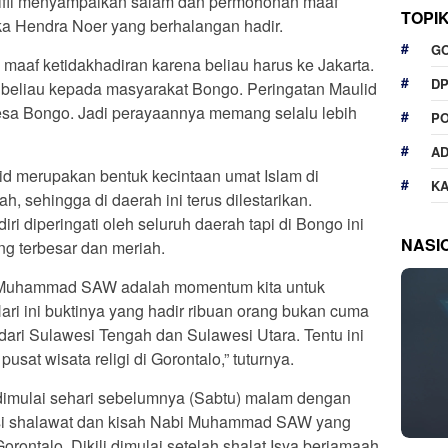
Rifli menyampaikan salam dan permohonan maaf
TOPI
a Hendra Noer yang berhalangan hadir.
G
aaf ketidakhadiran karena beliau harus ke Jakarta.
D
eliau kepada masyarakat Bongo. Peringatan Maulid
sa Bongo. Jadi perayaannya memang selalu lebih
P
A
d merupakan bentuk kecintaan umat Islam di
K
, sehingga di daerah ini terus dilestarikan.
ri diperingati oleh seluruh daerah tapi di Bongo ini
NASI
g terbesar dan meriah.
 Muhammad SAW adalah momentum kita untuk
Hari ini buktinya yang hadir ribuan orang bukan cuma
 dari Sulawesi Tengah dan Sulawesi Utara. Tentu ini
at wisata religi di Gorontalo,” tuturnya.
 dimulai sehari sebelumnya (Sabtu) malam dengan
berisi shalawat dan kisah Nabi Muhammad SAW yang
rontalo. Dikili dimulai setelah shalat Isya berjamaah