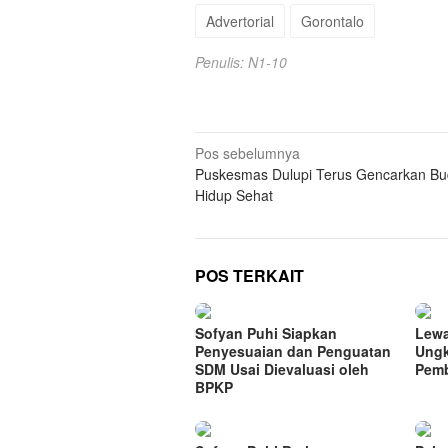
Advertorial
Gorontalo
Penulis: N1-10
Navigasi
Pos sebelumnya
Puskesmas Dulupi Terus Gencarkan B
pos
Hidup Sehat
POS TERKAIT
Sofyan Puhi Siapkan
Lewa
Penyesuaian dan Penguatan
Ungk
SDM Usai Dievaluasi oleh
Pem
BPKP