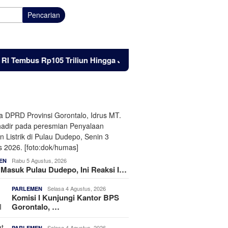
Pencarian
bus Rp105 Triliun Hingga Juni 2026
Listrik Masuk Pulau
Rabu 5 Agustus, 2026
EN
k Masuk Pulau Dudepo, Ini Reaksi I…
Selasa 4 Agustus, 2026
PARLEMEN
Komisi I Kunjungi Kantor BPS
Gorontalo, …
Selasa 4 Agustus, 2026
PARLEMEN