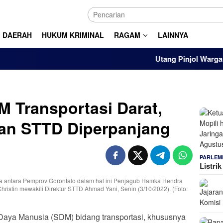
DAERAH
HUKUM KRIMINAL
RAGAM
LAINNYA
Utang Pinjol Warga RI Tem
 Transportasi Darat,
an STTD Diperpanjang
PARLEM
Listri
aya Manusia (SDM) bidang transportasi, khususnya