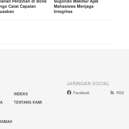
yanan Perizinan di Bone
Sugondo Makmur Ajak
ngo Catat Capaian
Mahasiswa Menjaga
uaskan
Integritas
JARINGAN SOCIAL
Facebook
RSS
INDEKS
IA
TENTANG KAMI
RAMAH