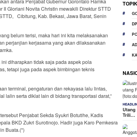
kan antara Penjabat Gubernur Gorontalo Hamka
TOPI
 II Gloriani Novita Christin mewakili Direktur STTD
G
STTD, Cibitung, Kab. Bekasi, Jawa Barat, Senin
D
P
g belum terisi, maka hari ini kita melaksanakan
 perjanjian kerjasama yang akan dilaksanakan
A
Hamka.
K
 ini diharapkan tidak saja pada aspek pola
as, tetapi juga pada aspek bimbingan teknis
NASI
an terminal, pengaturan dan rekayasa lalu lintas,
alin serta diklat lain di bidang transportasi darat,”
HEADLI
Utang 
tersebut Penjabat Sekda Syukri Botutihe, Kadis
Trili…
ala BKD Zukri Surotinojo. Hadir juga Karo Pemkesra
n Buata.(*)