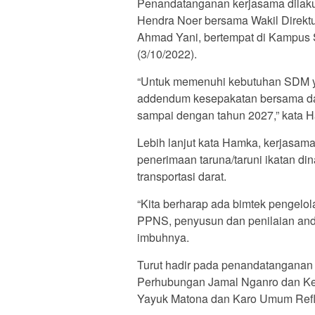
Penandatanganan kerjasama dilaku
Hendra Noer bersama Wakil Direktur
Ahmad Yani, bertempat di Kampus 
(3/10/2022).
“Untuk memenuhi kebutuhan SDM yan
addendum kesepakatan bersama dan
sampai dengan tahun 2027,” kata 
Lebih lanjut kata Hamka, kerjasama
penerimaan taruna/taruni ikatan din
transportasi darat.
“Kita berharap ada bimtek pengelola
PPNS, penyusun dan penilaian andal l
imbuhnya.
Turut hadir pada penandatanganan 
Perhubungan Jamal Nganro dan Kep
Yayuk Matona dan Karo Umum Refli