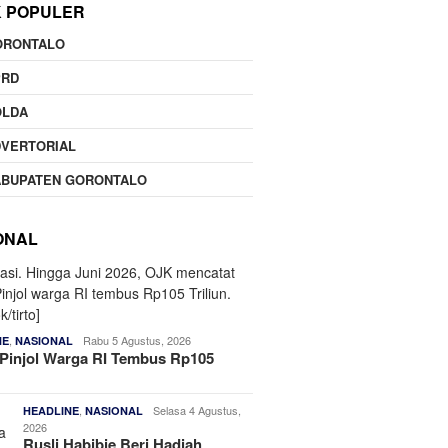
K POPULER
ORONTALO
PRD
OLDA
DVERTORIAL
ABUPATEN GORONTALO
ONAL
,
Rabu 5 Agustus, 2026
NE
NASIONAL
Pinjol Warga RI Tembus Rp105
,
Selasa 4 Agustus,
HEADLINE
NASIONAL
2026
Rusli Habibie Beri Hadiah