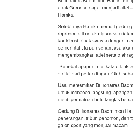
Billionaires Badminton Hall ini men
anak Gorontalo agar menjadi atlet – a
Hamka.
Selebihnya Hamka memuji gedung ol
representatif untuk digunakan dala
kontribusi pihak swasta dengan me
pemerintah, ia pun senantiasa ak
mengembangkan atlet serta olahraga
“Sehebat apapun atlet kalau tidak 
dinilai dari pertandingan. Oleh seba
Usai meresmikan Billionaires Bad
untuk mencoba langsung lapangan b
menit permainan bulu tangkis bers
Gedung Billionaires Badminton Hall
penerangan, tribun penonton, dan t
galeri sport yang menjual macam – 