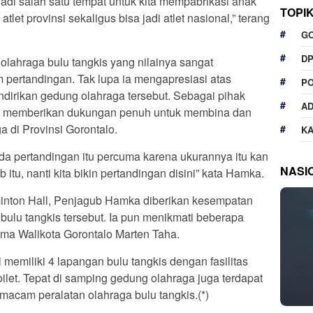
jadi salah satu tempat untuk kita mempabrikasi anak
TOPI
tlet provinsi sekaligus bisa jadi atlet nasional,” terang
G
D
ahraga bulu tangkis yang nilainya sangat
m pertandingan. Tak lupa ia mengapresiasi atas
P
ndirikan gedung olahraga tersebut. Sebagai pihak
A
an memberikan dukungan penuh untuk membina dan
 di Provinsi Gorontalo.
K
ada pertandingan itu percuma karena ukurannya itu kan
NASI
b itu, nanti kita bikin pertandingan disini” kata Hamka.
minton Hall, Penjagub Hamka diberikan kesempatan
ulu tangkis tersebut. Ia pun menikmati beberapa
ama Walikota Gorontalo Marten Taha.
 memiliki 4 lapangan bulu tangkis dengan fasilitas
oilet. Tepat di samping gedung olahraga juga terdapat
macam peralatan olahraga bulu tangkis.(*)