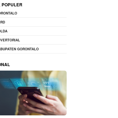
K POPULER
ORONTALO
PRD
OLDA
DVERTORIAL
ABUPATEN GORONTALO
ONAL