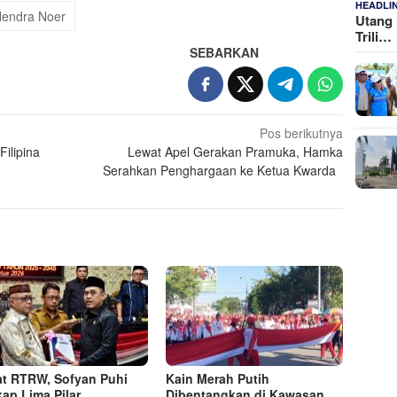
HEADLI
endra Noer
Utang 
Trili…
SEBARKAN
Pos berikutnya
Filipina
Lewat Apel Gerakan Pramuka, Hamka
Serahkan Penghargaan ke Ketua Kwarda
t RTRW, Sofyan Puhi
Kain Merah Putih
ap Lima Pilar
Dibentangkan di Kawasan