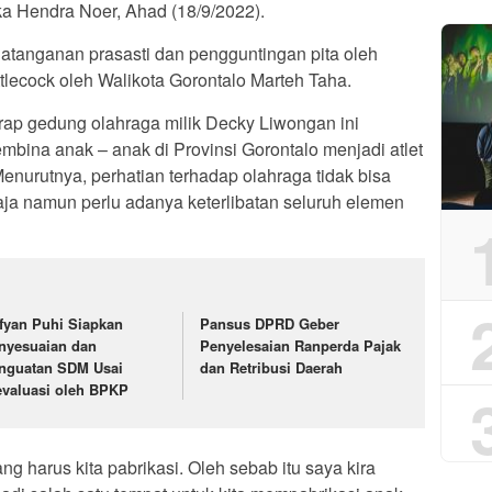
a Hendra Noer, Ahad (18/9/2022).
tanganan prasasti dan pengguntingan pita oleh
ecock oleh Walikota Gorontalo Marteh Taha.
p gedung olahraga milik Decky Liwongan ini
mbina anak – anak di Provinsi Gorontalo menjadi atlet
enurutnya, perhatian terhadap olahraga tidak bisa
aja namun perlu adanya keterlibatan seluruh elemen
fyan Puhi Siapkan
Pansus DPRD Geber
nyesuaian dan
Penyelesaian Ranperda Pajak
nguatan SDM Usai
dan Retribusi Daerah
evaluasi oleh BPKP
ng harus kita pabrikasi. Oleh sebab itu saya kira