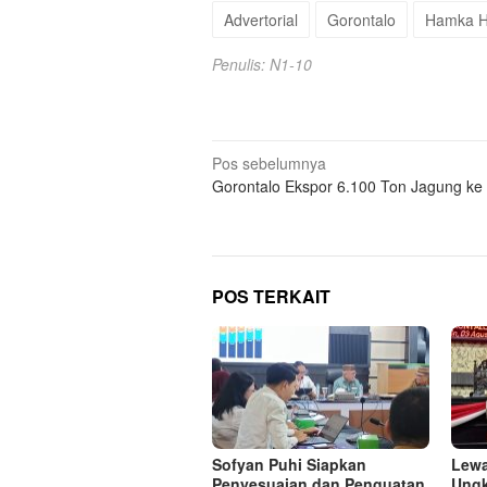
Advertorial
Gorontalo
Hamka H
Penulis: N1-10
Navigasi
Pos sebelumnya
Gorontalo Ekspor 6.100 Ton Jagung ke 
pos
POS TERKAIT
Sofyan Puhi Siapkan
Lewa
Penyesuaian dan Penguatan
Ungk