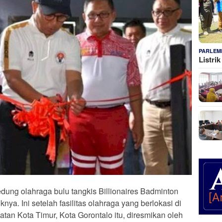
PARLEM
Listri
dung olahraga bulu tangkis Billionaires Badminton
nya. Ini setelah fasilitas olahraga yang berlokasi di
an Kota Timur, Kota Gorontalo itu, diresmikan oleh