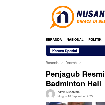
Loncat
ke
konten
BERANDA
NASIONAL
POLITIK
Konten Spesial
Beranda
Daerah
Penjagub Resmik
Badminton Hall
Admin Nusantara
Minggu 18 September, 2022