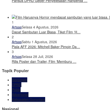
Pansus DPRD Geber Penyelesaian Ranperda …
1
Artsas
Selasa 4 Agustus, 2026
Dapat Sambutan Luar Biasa, Tiket Film ‘H…
2
Artsas
Sabtu 1 Agustus, 2026
Piala AFF 2026: Mitchell Baker Pimpin Da…
3
Artsas
Selasa 28 Juli, 2026
Rilis Poster dan Trailer, Film ‘Memburu …
Topik Populer
Gorontalo
DPRD
Polda
Advertorial
Kabupaten Gorontalo
Nasional