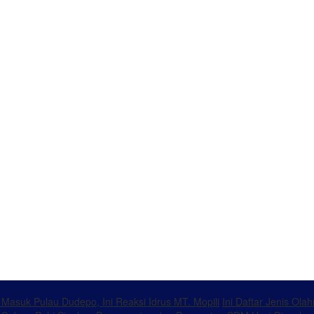
k Masuk Pulau Dudepo, Ini Reaksi Idrus MT. Mopili
Ini Daftar Jenis Ol