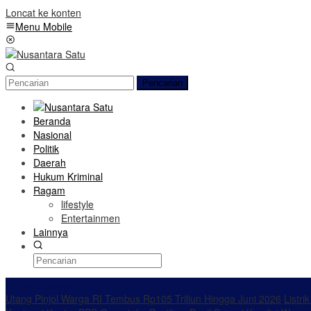
Loncat ke konten
Menu Mobile
Pencarian
Beranda
Nasional
Politik
Daerah
Hukum Kriminal
Ragam
lifestyle
Entertainmen
Lainnya
Konten Spesial
Utang Pinjol Warga RI Tembus Rp105 Triliun Hingga Juni 2026
Listri