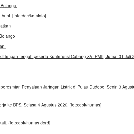
e Bolango
aatkan
kan