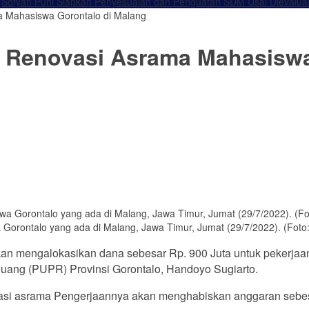
Sofyan Puhi Siapkan Penyesuaian dan Penguatan SDM Usai Dievalua
a Mahasiswa Gorontalo di Malang
k Renovasi Asrama Mahasiswa
rontalo yang ada di Malang, Jawa Timur, Jumat (29/7/2022). (Foto:
kan mengalokasikan dana sebesar Rp. 900 Juta untuk pekerjaan
ang (PUPR) Provinsi Gorontalo, Handoyo Sugiarto.
asi asrama Pengerjaannya akan menghabiskan anggaran sebesa