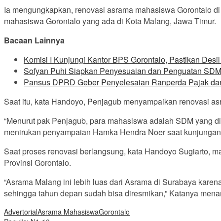
Ia mengungkapkan, renovasi asrama mahasiswa Gorontalo di 
mahasiswa Gorontalo yang ada di Kota Malang, Jawa Timur.
Bacaan Lainnya
Komisi I Kunjungi Kantor BPS Gorontalo, Pastikan Desi
Sofyan Puhi Siapkan Penyesuaian dan Penguatan SDM
Pansus DPRD Geber Penyelesaian Ranperda Pajak da
Saat itu, kata Handoyo, Penjagub menyampaikan renovasi a
“Menurut pak Penjagub, para mahasiswa adalah SDM yang dimi
menirukan penyampaian Hamka Hendra Noer saat kunjungan t
Saat proses renovasi berlangsung, kata Handoyo Sugiarto, m
Provinsi Gorontalo.
“Asrama Malang ini lebih luas dari Asrama di Surabaya karen
sehingga tahun depan sudah bisa diresmikan,” Katanya mena
Advertorial
Asrama Mahasiswa
Gorontalo