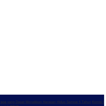
ahraga yang Dapat Menaikkan Harapan Hidup Sampai 5 Tahun
Komisi I