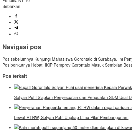
Penulis: N1-10
Sebarkan
Navigasi pos
Pos sebelumnya
Kunjungi Mahasiswa Gorontalo di Surabaya, Ini Pe
Pos berikutnya
Hebat! IKIP Pemprov Gorontalo Masuk Sembilan Besa
Pos terkait
Sofyan Puhi Siapkan Penyesuaian dan Penguatan SDM Usai Di
Lewat RTRW, Sofyan Puhi Ungkap Lima Pilar Pembangunan