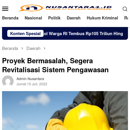
Loncat
Menu
ke
Mobile
konten
Beranda
Nasional
Politik
Daerah
Hukum Kriminal
Ra
Utang Pinjol Warga RI Tembus Rp105 Triliun Hingga Juni 2026
Konten Spesial
Beranda
Daerah
Proyek Bermasalah, Segera
Revitalisasi Sistem Pengawasan
Admin Nusantara
Jumat 15 Juli, 2022