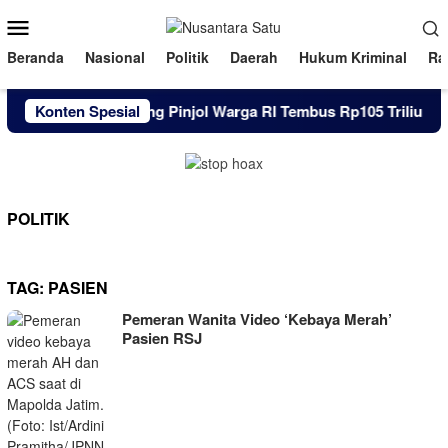
Loncat
Menu
ke
Mobile
konten
Beranda
Nasional
Politik
Daerah
Hukum Kriminal
Ra
Konten Spesial
Utang Pinjol Warga RI Tembus Rp105 Triliun Hin
POLITIK
TAG:
PASIEN
Pemeran Wanita Video ‘Kebaya Merah’
Pasien RSJ