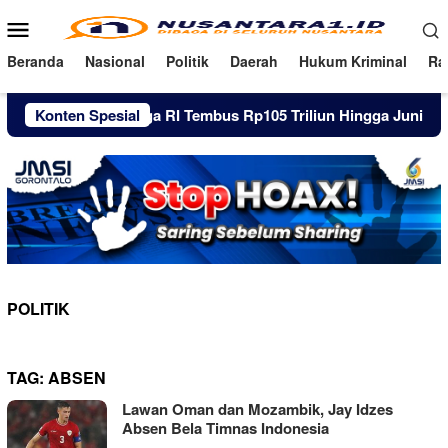
Loncat
Menu
ke
Mobile
konten
Beranda
Nasional
Politik
Daerah
Hukum Kriminal
Ra
ang Pinjol Warga RI Tembus Rp105 Triliun Hingga Juni 2026
Konten Spesial
POLITIK
TAG:
ABSEN
Lawan Oman dan Mozambik, Jay Idzes
Absen Bela Timnas Indonesia