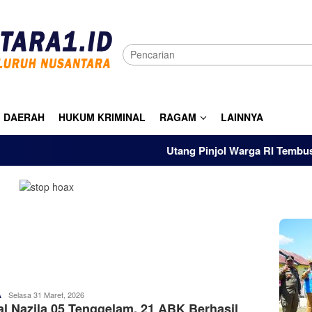
DAERAH
HUKUM KRIMINAL
RAGAM
LAINNYA
Utang Pinjol Warga RI Tembus Rp105 T
Admin
Selasa 31 Maret, 2026
A
l Nazila 05 Tenggelam, 21 ABK Berhasil
Nusantara