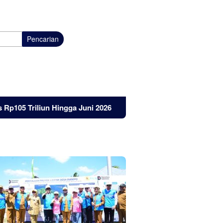
Pencarian
riliun Hingga Juni 2026
Listrik Masuk Pulau Dudepo, Ini