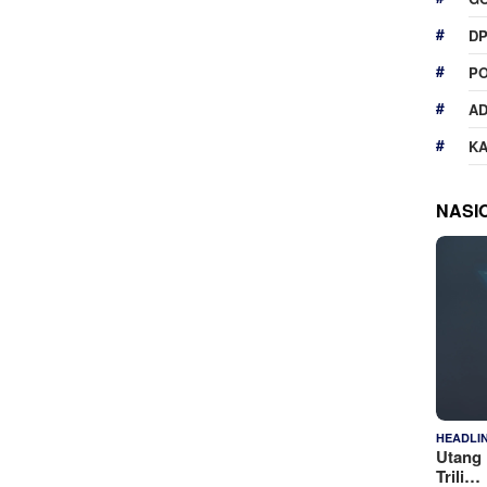
D
P
A
K
NASI
HEADLI
Utang 
Trili…