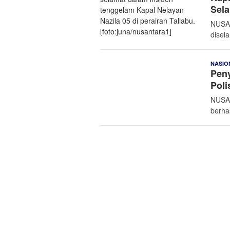
Sela
NUSAN
disel
NASIO
Pen
Poli
NUSAN
berha