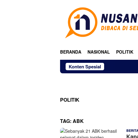
Loncat
ke
konten
BERANDA
NASIONAL
POLITIK
Konten Spesial
POLITIK
TAG:
ABK
BERIT
Kapa