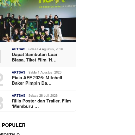
1
Selasa 4 Agustus, 2026
ARTSAS
Dapat Sambutan Luar
Biasa, Tiket Film ‘H…
2
Sabtu 1 Agustus, 2026
ARTSAS
Piala AFF 2026: Mitchell
Baker Pimpin Da…
3
Selasa 28 Juli, 2026
ARTSAS
Rilis Poster dan Trailer, Film
‘Memburu …
K POPULER
ORONTALO