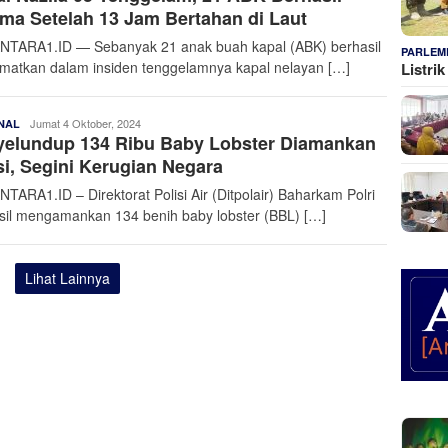
ma Setelah 13 Jam Bertahan di Laut
TARA1.ID — Sebanyak 21 anak buah kapal (ABK) berhasil
PARLEM
amatkan dalam insiden tenggelamnya kapal nelayan […]
Listri
Admin
Jumat 4 Oktober, 2024
NAL
yelundup 134 Ribu Baby Lobster Diamankan
Nusantara
si, Segini Kerugian Negara
TARA1.ID – Direktorat Polisi Air (Ditpolair) Baharkam Polri
sil mengamankan 134 benih baby lobster (BBL) […]
Lihat Lainnya