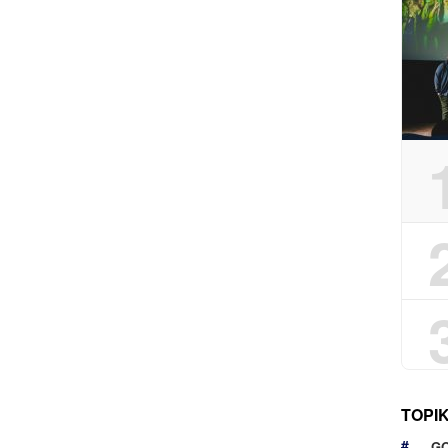
TOPI
G