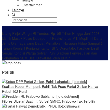
lifestyle
Entertainmen
Lainnya
Konten Spesial
Utang Pinjol Warga RI Tembus Rp105 Triliun Hingga Juni 2026
Listrik Masuk Pulau Dudepo, Ini Reaksi Idrus MT. Mopili
Ini Daftar
Jenis Olahraga yang Dapat Menaikkan Harapan Hidup Sampai 5
Tahun
Komisi I Kunjungi Kantor BPS Gorontalo, Pastikan Desil
Sesuai Kondisi Warga
Sofyan Puhi Siapkan Penyesuaian dan
Penguatan SDM Usai Dievaluasi oleh BPKP
Politik
Kualitas Kader Mumpuni, Bahlil Tak Puas Partai Golkar Hanya
Rebut 102 Kursi
Pilpres Digelar Saat Ini, Survei SMRC: Prabowo Tak Terpilih