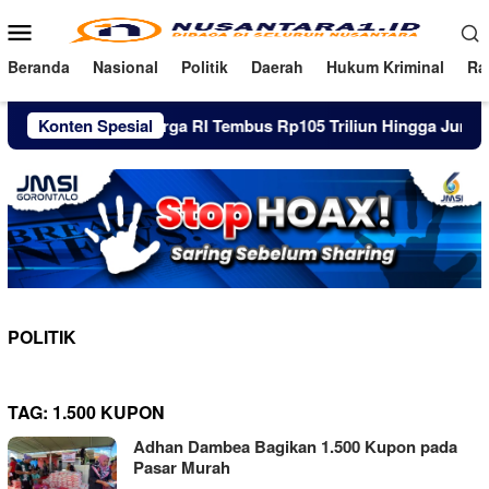
Loncat
Menu
ke
Mobile
konten
Beranda
Nasional
Politik
Daerah
Hukum Kriminal
Ra
Utang Pinjol Warga RI Tembus Rp105 Triliun Hingga Juni 2026
Konten Spesial
POLITIK
TAG:
1.500 KUPON
Adhan Dambea Bagikan 1.500 Kupon pada
Pasar Murah