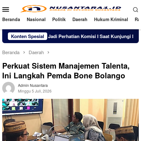
Loncat
Menu
ke
Mobile
konten
Beranda
Nasional
Politik
Daerah
Hukum Kriminal
Ra
sanaan DTSEN Jadi Perhatian Komisi I Saat Kunjungi Desa Batu 
Konten Spesial
Beranda
Daerah
Perkuat Sistem Manajemen Talenta,
Ini Langkah Pemda Bone Bolango
Admin Nusantara
Minggu 5 Juli, 2026