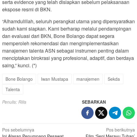
serta evidence yang telah disiapkan sebelum pelaksanaan
ekspose resmi di BKN.
“Alhamdulillah, seluruh perangkat utama yang dipersyaratkan
sudah kami siapkan. Kami berharap melalui pendampingan
dan evaluasi dari BKN, Bone Bolango dapat segera
memperoleh rekomendasi dan mengimplementasikan
manajemen talenta ASN sebagai instrumen penting dalam
menciptakan birokrasi yang profesional, adaptif, dan berdaya
saing,” kunci. (*)
Bone Bolango
Iwan Mustapa
manajemen
Sekda
Talenta
Penulis: Rilis
SEBARKAN
Navigasi
Pos sebelumnya
Pos berikutnya
Ini Alasan Penumpang Pesawat
Film ‘Seni Merayu Tuhan’