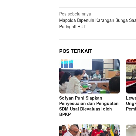
Navigasi
Pos sebelumnya
Mapolda Dipenuhi Karangan Bunga Saa
pos
Peringati HUT
POS TERKAIT
Sofyan Puhi Siapkan
Lewa
Penyesuaian dan Penguatan
Ungk
SDM Usai Dievaluasi oleh
Pem
BPKP