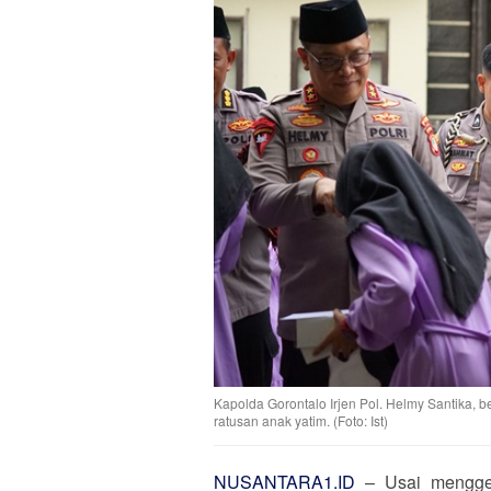
Kapolda Gorontalo Irjen Pol. Helmy Santika, 
ratusan anak yatim. (Foto: Ist)
NUSANTARA1.ID
– Usai mengge