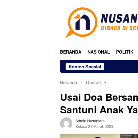
Loncat
ke
konten
BERANDA
NASIONAL
POLITIK
Konten Spesial
Beranda
Daerah
Usai Doa Bersam
Santuni Anak Y
Admin Nusantara
Selasa 21 Maret, 2023