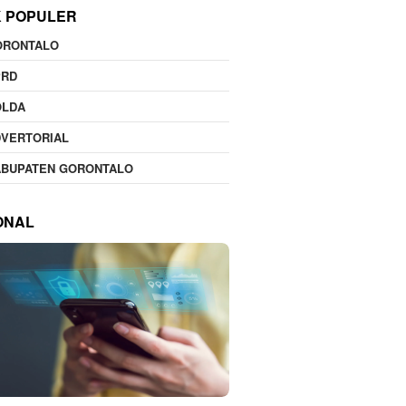
K POPULER
ORONTALO
PRD
OLDA
DVERTORIAL
ABUPATEN GORONTALO
ONAL