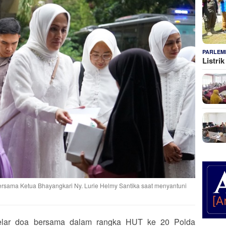
PARLEM
Listri
bersama Ketua Bhayangkari Ny. Lurie Helmy Santika saat menyantuni
lar doa bersama dalam rangka HUT ke 20 Polda