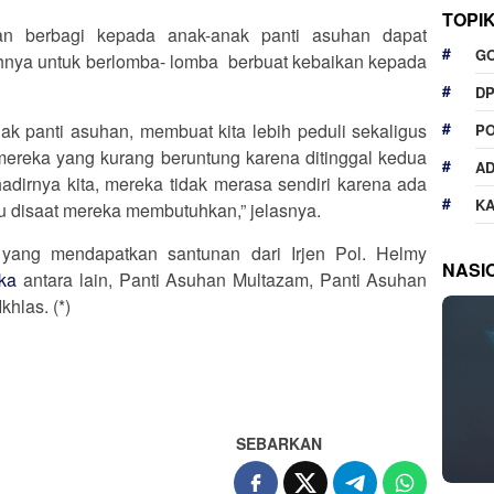
TOPI
tan berbagi kepada anak-anak panti asuhan dapat
G
hnya untuk berlomba- lomba berbuat kebaikan kepada
D
k panti asuhan, membuat kita lebih peduli sekaligus
P
mereka yang kurang beruntung karena ditinggal kedua
A
adirnya kita, mereka tidak merasa sendiri karena ada
K
u disaat mereka membutuhkan,” jelasnya.
yang mendapatkan santunan dari Irjen Pol. Helmy
NASI
ika
antara lain, Panti Asuhan Multazam, Panti Asuhan
hlas. (*)
SEBARKAN