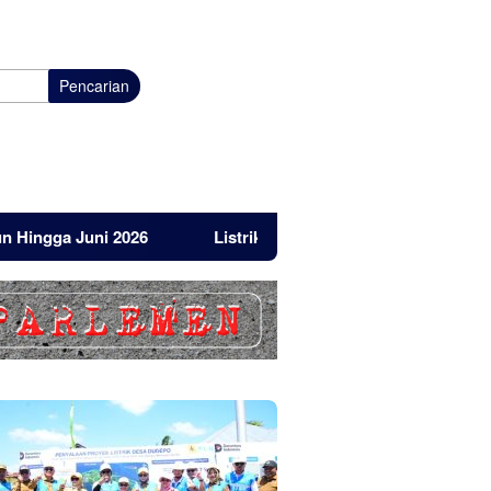
Pencarian
ni 2026
Listrik Masuk Pulau Dudepo, Ini Reaksi Idrus MT.