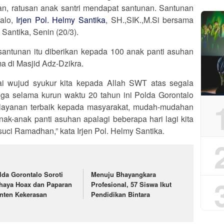
, ratusan anak santri mendapat santunan. Santunan
talo,
Irjen Pol. Helmy Santika
, SH.,SIK.,M.Si bersama
Santika, Senin (20/3).
 santunan itu diberikan kepada 100 anak panti asuhan
a di Masjid Adz-Dzikra.
ai wujud syukur kita kepada Allah SWT atas segala
gga selama kurun waktu 20 tahun ini Polda Gorontalo
layanan terbaik kepada masyarakat, mudah-mudahan
nak-anak panti asuhan apalagi beberapa hari lagi kita
ci Ramadhan,” kata Irjen Pol. Helmy Santika.
lda Gorontalo Soroti
Menuju Bhayangkara
haya Hoax dan Paparan
Profesional, 57 Siswa Ikut
nten Kekerasan
Pendidikan Bintara