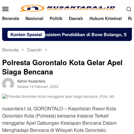
Loncat
Menu
ke
Mobile
konten
Beranda
Nasional
Politik
Daerah
Hukum Kriminal
Ra
Konten Spesial
Perkuat Ekosistem Pendidikan di Bone Bolango, Sekolah 
Beranda
Daerah
Polresta Gorontalo Kota Gelar Apel
Siaga Bencana
Admin Nusantara
Selasa 14 Februari, 2023
nusantara1.id, GORONTALO – Kepolisian Resor Kota
Gorontalo Kota (Polresta) bersama Instansi Terkait
menggelar Apel Gabungan Kesiapan Bencana Dalam
Menghadapi Bencana di Wilayah Kota Gorontalo.