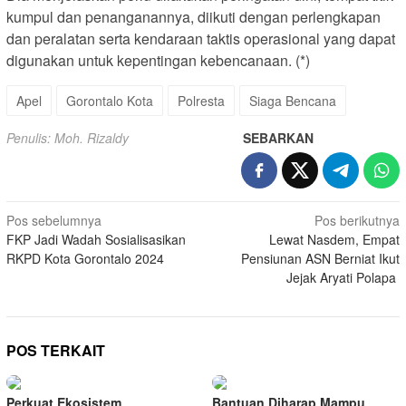
kumpul dan penanganannya, diikuti dengan perlengkapan
dan peralatan serta kendaraan taktis operasional yang dapat
digunakan untuk kepentingan kebencanaan. (*)
Apel
Gorontalo Kota
Polresta
Siaga Bencana
Penulis: Moh. Rizaldy
SEBARKAN
Navigasi
Pos sebelumnya
Pos berikutnya
FKP Jadi Wadah Sosialisasikan
Lewat Nasdem, Empat
pos
RKPD Kota Gorontalo 2024
Pensiunan ASN Berniat Ikut
Jejak Aryati Polapa
POS TERKAIT
Perkuat Ekosistem
Bantuan Diharap Mampu