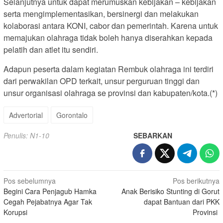
Selanjutnya untuk dapat merumuskan kebijakan – kebijakan
serta mengimplementasikan, bersinergi dan melakukan
kolaborasi antara KONI, cabor dan pemerintah. Karena untuk
memajukan olahraga tidak boleh hanya diserahkan kepada
pelatih dan atlet itu sendiri.
Adapun peserta dalam kegiatan Rembuk olahraga ini terdiri
dari perwakilan OPD terkait, unsur perguruan tinggi dan
unsur organisasi olahraga se provinsi dan kabupaten/kota.(*)
Advertorial
Gorontalo
Penulis: N1-10
SEBARKAN
Navigasi
Pos sebelumnya
Pos berikutnya
Begini Cara Penjagub Hamka
Anak Berisiko Stunting di Gorut
pos
Cegah Pejabatnya Agar Tak
dapat Bantuan dari PKK
Korupsi
Provinsi