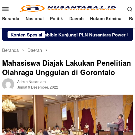
Loncat
Menu
ke
Mobile
konten
Beranda
Nasional
Politik
Daerah
Hukum Kriminal
Ra
Rusli Habibie Kunjungi PLN Nusantara Power UP Gorontal
Konten Spesial
Beranda
Daerah
Mahasiswa Diajak Lakukan Penelitian
Olahraga Unggulan di Gorontalo
Admin Nusantara
Jumat 9 Desember, 2022