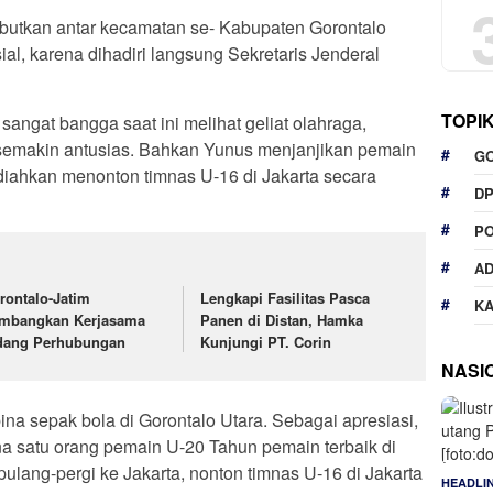
rebutkan antar kecamatan se- Kabupaten Gorontalo
sial, karena dihadiri langsung Sekretaris Jenderal
TOPI
ngat bangga saat ini melihat geliat olahraga,
 semakin antusias. Bahkan Yunus menjanjikan pemain
G
adiahkan menonton timnas U-16 di Jakarta secara
D
P
A
rontalo-Jatim
Lengkapi Fasilitas Pasca
K
mbangkan Kerjasama
Panen di Distan, Hamka
dang Perhubungan
Kunjungi PT. Corin
NASI
ina sepak bola di Gorontalo Utara. Sebagai apresiasi,
na satu orang pemain U-20 Tahun pemain terbaik di
 pulang-pergi ke Jakarta, nonton timnas U-16 di Jakarta
HEADLI