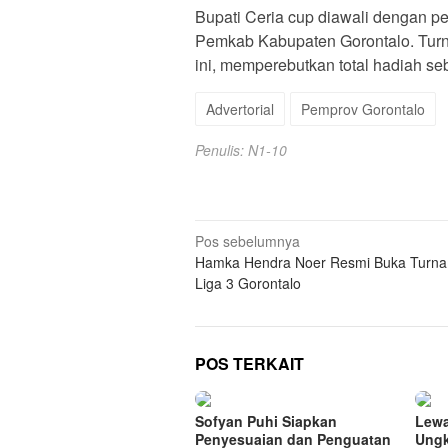
Bupati Ceria cup diawali dengan p
Pemkab Kabupaten Gorontalo. Turn
ini, memperebutkan total hadiah seb
Advertorial
Pemprov Gorontalo
Penulis: N1-10
Navigasi
Pos sebelumnya
Hamka Hendra Noer Resmi Buka Turn
pos
Liga 3 Gorontalo
POS TERKAIT
Sofyan Puhi Siapkan
Lewa
Penyesuaian dan Penguatan
Ungk