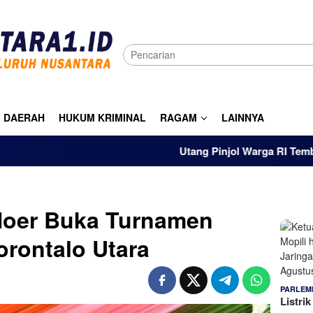
DAERAH
HUKUM KRIMINAL
RAGAM
LAINNYA
Utang Pinjol Warga RI Tembus Rp105 T
oer Buka Turnamen
orontalo Utara
PARLEM
Listri