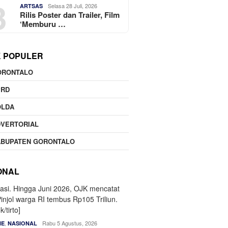
3
Selasa 28 Juli, 2026
ARTSAS
Rilis Poster dan Trailer, Film
‘Memburu …
K POPULER
ORONTALO
PRD
OLDA
DVERTORIAL
ABUPATEN GORONTALO
ONAL
,
Rabu 5 Agustus, 2026
NE
NASIONAL