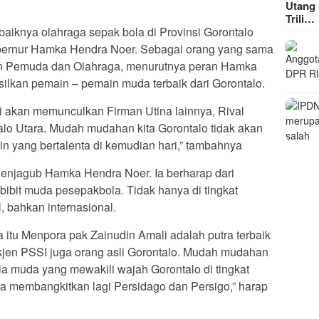
Utang 
Trili…
baiknya olahraga sepak bola di Provinsi Gorontalo
Gubernur Hamka Hendra Noer. Sebagai orang yang sama
n Pemuda dan Olahraga, menurutnya peran Hamka
silkan pemain – pemain muda terbaik dari Gorontalo.
i akan memunculkan Firman Utina lainnya, Rival
alo Utara. Mudah mudahan kita Gorontalo tidak akan
n yang bertalenta di kemudian hari,” tambahnya
njagub Hamka Hendra Noer. Ia berharap dari
 bibit muda pesepakbola. Tidak hanya di tingkat
l, bahkan internasional.
 itu Menpora pak Zainudin Amali adalah putra terbaik
kjen PSSI juga orang asli Gorontalo. Mudah mudahan
ola muda yang mewakili wajah Gorontalo di tingkat
a membangkitkan lagi Persidago dan Persigo,” harap