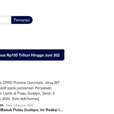
Pencarian
riliun Hingga Juni 2026
Listrik Masuk Pulau Dudepo, Ini
Rabu 5 Agustus, 2026
EN
k Masuk Pulau Dudepo, Ini Reaksi I…