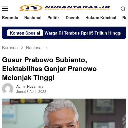
Loncat
Menu
ke
Mobile
konten
Beranda
Nasional
Politik
Daerah
Hukum Kriminal
Ra
Utang Pinjol Warga RI Tembus Rp105 Triliun Hingga Juni 2026
Konten Spesial
Beranda
Nasional
Gusur Prabowo Subianto,
Elektabilitas Ganjar Pranowo
Melonjak Tinggi
Admin Nusantara
Jumat 8 April, 2022